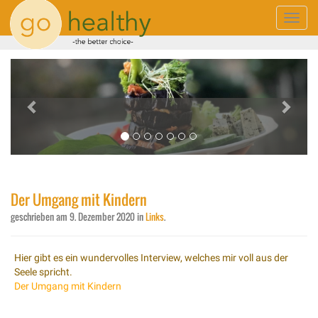
Toggle
naviga
Previous
Next
Der Umgang mit Kindern
geschrieben am
9. Dezember 2020
in
Links
.
Hier gibt es ein wundervolles Interview, welches mir voll aus der
Seele spricht.
Der Umgang mit Kindern