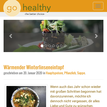
Toggle
naviga
Previous
Next
Wärmender Winterlinseneintopf
geschrieben am
20. Januar 2020
in
Hauptspeisen
,
Pflanzlich
,
Suppe
.
Wenn auch das Jahr schon wieder
mit großen Schritten begonnen hat
davonzurennen, möchte ich
dennoch nicht vergessen, dir alles
Liebe und Gute zu wünschen.