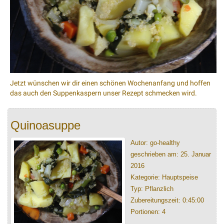
Jetzt wünschen wir dir einen schönen Wochenanfang und hoffen
das auch den Suppenkaspern unser Rezept schmecken wird.
Quinoasuppe
Autor: go-healthy
geschrieben am: 25. Januar
2016
Kategorie: Hauptspeise
Typ: Pflanzlich
Zubereitungszeit: 0:45:00
Portionen: 4