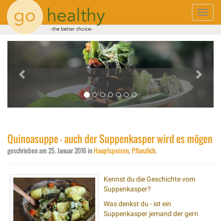
Toggle
naviga
Previous
Next
Quinoasuppe - auch der Suppenkasper wird es mögen
geschrieben am
25. Januar 2016
in
Hauptspeisen
,
Pflanzlich
.
Kennst du die Geschichte vom
Suppenkasper?
Was denkst du - ist ein
Suppenkasper jemand der gern