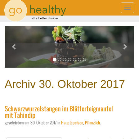
Toggle
naviga
Previous
Next
Archiv 30. Oktober 2017
Schwarzwurzelstangen im Blätterteigmantel
mit Tahindip
geschrieben am
30. Oktober 2017
in
Hauptspeisen
,
Pflanzlich
.